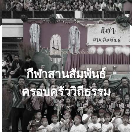
Post Views:
1,866
Vithidham School
กีฬาสานสัมพันธ์
ครอบครัววิถีธรรม