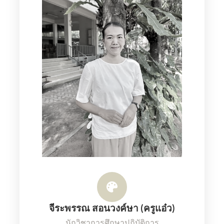
จีระพรรณ สอนวงค์ษา (ครูแอ๋ว)
นักวิชาการศึกษาปฏิบัติการ