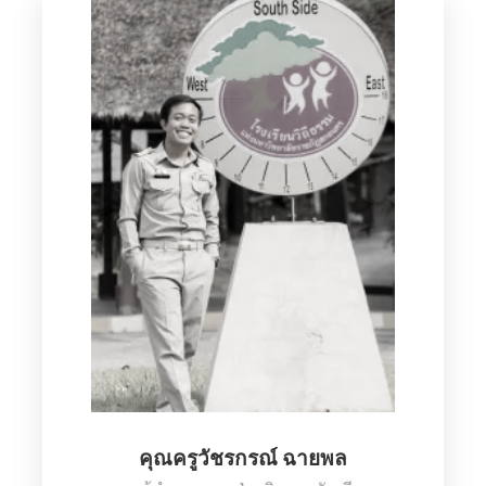
คุณครูวัชรกรณ์ ฉายพล