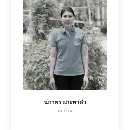
อุลัยวรรณ งอนราช
แม่บ้าน