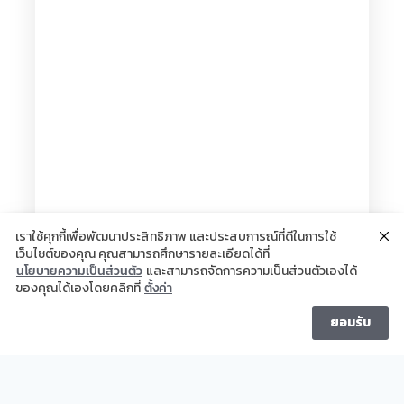
วินัส โคตรวิชัย
เราใช้คุกกี้เพื่อพัฒนาประสิทธิภาพ และประสบการณ์ที่ดีในการใช้
เว็บไซต์ของคุณ คุณสามารถศึกษารายละเอียดได้ที่
We use cookies to enhance your browsing experience on our
นโยบายความเป็นส่วนตัว
และสามารถจัดการความเป็นส่วนตัวเองได้
website. เราใช้คุกกี้เพื่อนำข้อมูลมาปรับปรุงประสบการณ์การเข้าใช้งาน
ของคุณได้เองโดยคลิกที่
ตั้งค่า
เว็บไซต์ใหด้ดียิ่งขึ้น
Privacy policy
messenger
ยอมรับ
รับทราบ
Privacy policy